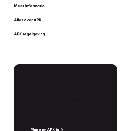
Meer informatie
Alles over APK
APK regelgeving
APK Keuring bij
Vakgarage!
Is het weer tijd voor de jaarlijkse APK? Ga
snel naar Vakgarage bij u in de buurt, en ga
zonder zorgen de weg op!
Plan een APK in