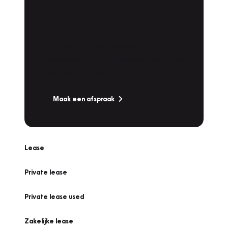
Plan een
Werkplaatsafspraak
Is uw auto toe aan Onderhoud,
Bandenwissel of een Vakantiecheck? Plan
online een afspraak!
Maak een afspraak
Lease
Private lease
Private lease used
Zakelijke lease