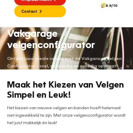
8.9/10
Contact
Vakgarage
Homepage
velgenconfigurator
Ontdek jouw ideale velgen met de Vakgarage Velgen
Configurator – snel, eenvoudig en volledig op maat!
Maak het Kiezen van Velgen
Simpel en Leuk!
Het kiezen van nieuwe velgen en banden hoeft helemaal
niet ingewikkeld te zijn. Met onze velgenconfigurator wordt
het juist makkelijk én leuk!