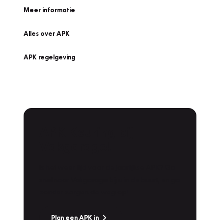
Meer informatie
Alles over APK
APK regelgeving
APK Keuring bij
Vakgarage!
Is het weer tijd voor de jaarlijkse APK? Ga
snel naar Vakgarage bij u in de buurt, en ga
zonder zorgen de weg op!
Plan een APK in