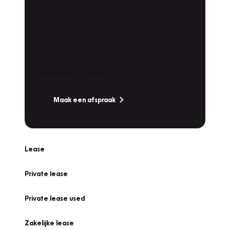
Plan een
Werkplaatsafspraak
Is uw auto toe aan Onderhoud,
Bandenwissel of een Vakantiecheck? Plan
online een afspraak!
Maak een afspraak
Lease
Private lease
Private lease used
Zakelijke lease