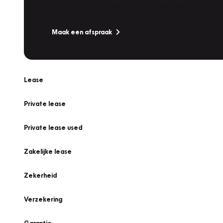
Is uw auto toe aan Onderhoud, Bandenwissel of een Va
Maak een afspraak
Lease
Private lease
Private lease used
Zakelijke lease
Zekerheid
Verzekering