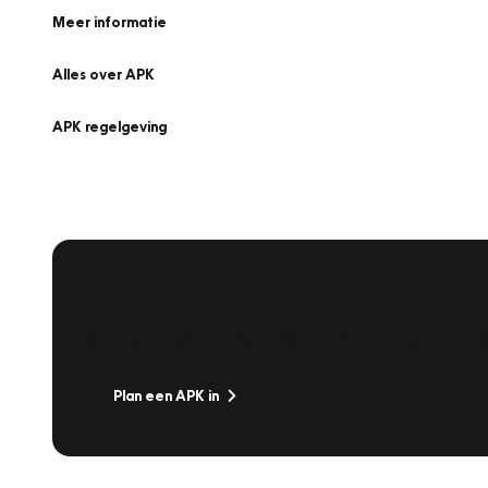
Meer informatie
Alles over APK
APK regelgeving
APK Keuring bij Vakgarage!
Is het weer tijd voor de jaarlijkse APK? Ga snel naar V
Plan een APK in