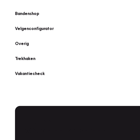
Bandenshop
Velgenconfigurator
Overig
Trekhaken
Vakantiecheck
Plan een
Werkplaatsafspraak