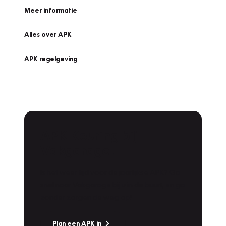
Meer informatie
Alles over APK
APK regelgeving
APK Keuring bij
Vakgarage!
Is het weer tijd voor de jaarlijkse APK? Ga
snel naar Vakgarage bij u in de buurt, en ga
zonder zorgen de weg op!
Plan een APK in