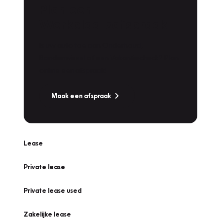
Plan een
Werkplaatsafspraak
Is uw auto toe aan Onderhoud,
Bandenwissel of een Vakantiecheck? Plan
online een afspraak!
Maak een afspraak
Lease
Private lease
Private lease used
Zakelijke lease