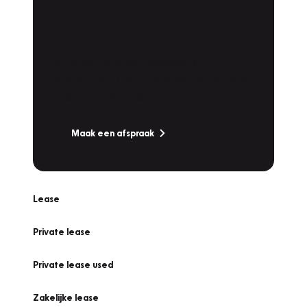
Plan een
Werkplaatsafspraak
Is uw auto toe aan Onderhoud,
Bandenwissel of een Vakantiecheck? Plan
online een afspraak!
Maak een afspraak
Lease
Private lease
Private lease used
Zakelijke lease