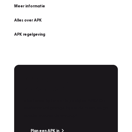
Meer informatie
Alles over APK
APK regelgeving
APK Keuring bij
Vakgarage!
Is het weer tijd voor de jaarlijkse APK? Ga
snel naar Vakgarage bij u in de buurt, en ga
zonder zorgen de weg op!
Plan een APK in