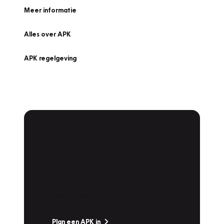
Meer informatie
Alles over APK
APK regelgeving
APK Keuring bij
Vakgarage!
Is het weer tijd voor de jaarlijkse APK? Ga
snel naar Vakgarage bij u in de buurt, en ga
zonder zorgen de weg op!
Plan een APK in