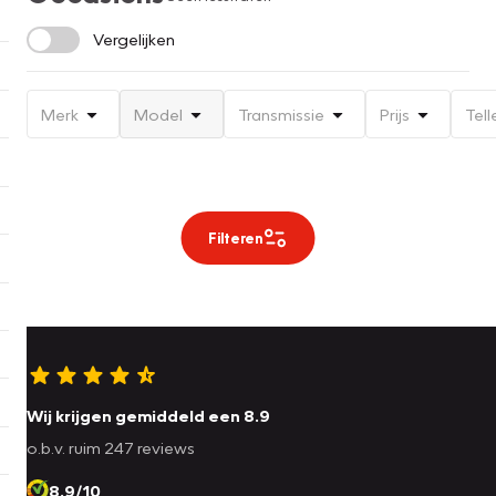
Vergelijken
Merk
Model
Transmissie
Prijs
Tell
Filteren
Wij krijgen gemiddeld een 8.9
o.b.v. ruim 247 reviews
8.9/10