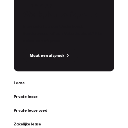
Plan een
Werkplaatsafspraak
Is uw auto toe aan Onderhoud,
Bandenwissel of een Vakantiecheck? Plan
online een afspraak!
Maak een afspraak
Lease
Private lease
Private lease used
Zakelijke lease